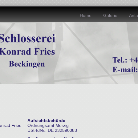
Home
Galerie
Anfa
Aufsichtsbehörde
onrad Fries
Ordnungsamt Merzig
USt-IdNr.: DE 232590083