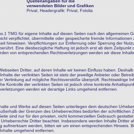
Quellenangaben für die
verwendeten Bilder und Grafiken
Privat, Headergrafik: Privat,
Fotolia
bs.1 TMG für eigene Inhalte auf diesen Seiten nach den allgemeinen Ge
nicht verpflichtet, übermittelte oder gespeicherte fremde Informatio
igkeit hinweisen. Verpflichtungen zur Entfernung oder Sperrung der Nu
erührt. Eine diesbezügliche Haftung ist jedoch erst ab dem Zeitpunkt 
erden von entsprechenden Rechtsverletzungen werden wir diese Inhal
ebseiten Dritter, auf deren Inhalte wir keinen Einfluss haben. Deshalb
lte der verlinkten Seiten ist stets der jeweilige Anbieter oder Betreib
er Verlinkung auf mögliche Rechtsverstöße überprüft. Rechtswidrige In
che Kontrolle der verlinkten Seiten ist jedoch ohne konkrete Anhaltspun
erletzungen werden wir derartige Links umgehend entfernen.
Inhalte und Werke auf diesen Seiten unterliegen dem deutschen Urheberr
außerhalb der Grenzen des Urheberrechtes bedürfen der schriftlichen 
ite sind nur für den privaten, nicht kommerziellen Gebrauch gestattet. 
 Urheberrechte Dritter beachtet. Insbesondere werden Inhalte Dritter a
ng aufmerksam werden, bitten wir um einen entsprechenden Hinweis. 
 Inhalte umgehend entfernen.